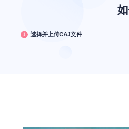
如
选择并上传CAJ文件
1