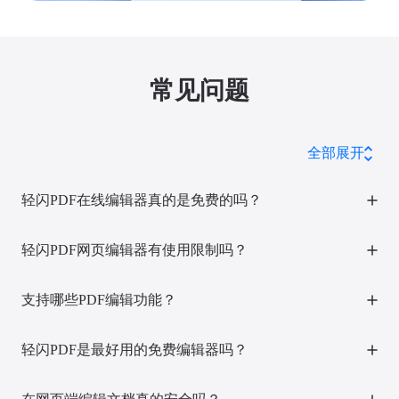
常见问题
全部展开
轻闪PDF在线编辑器真的是免费的吗？
当然，为了满足您日常需要快速编辑PDF文本内容的需求，我们
为您免费提供5次免费使用的机会，无任何隐形付费。
轻闪PDF网页编辑器有使用限制吗？
免费版本支持编辑10MB以内的文件，免费使用5次，无任何其他
使用限制。如果您有大量的文件需要处理，欢迎升级成为会员，
支持哪些PDF编辑功能？
解锁全部使用功能，且一个账号可以在多端使用。
您可以直接在浏览器中对PDF进行多种编辑操作，包括添加或修
改文本、调整内容、标注重点等，满足日常PDF编辑需求。
轻闪PDF是最好用的免费编辑器吗？
轻闪PDF是一款轻量级、高效率的文档处理工具。网页端集成了
大量专业功能且操作极简，配合强大的桌面端工具，为您的文档