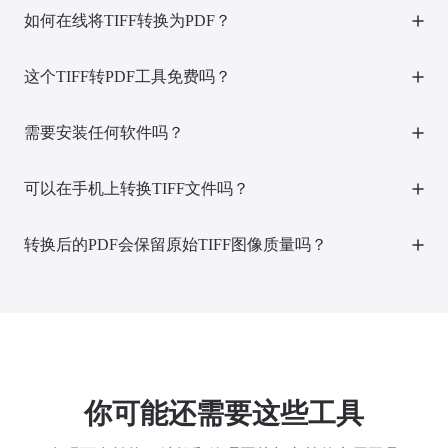
如何在线将TIFF转换为PDF？
只需在本页面直接上传TIFF文件，转换器会立即在浏览器中处
理，无需额外操作或安装软件，快捷方便。
这个TIFF转PDF工具免费吗？
是的，基础转换功能可免费使用，但有一定次数限制。若需不限
次数转换或更多高级功能，可选择购买高级套餐。
需要安装任何软件吗？
完全不需要。本工具基于网页运行，兼容所有主流桌面浏览器，
随时随地在线转换，无需下载任何程序。
可以在手机上转换TIFF文件吗？
可以。该转换器支持手机浏览器使用，支持从智能手机或平板直
接上传TIFF文件并完成转换，无需安装任何APP。
转换后的PDF会保留原始TIFF图像质量吗？
完全保留。我们的转换器确保PDF文件保持TIFF原图的高分辨率
和清晰度，输出专业文档，适合打印、分享和存档。
你可能还需要这些工具