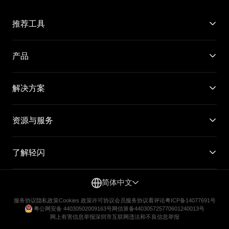
推荐工具
产品
解决方案
资源与服务
了解轻闪
简体中文
服务协议
隐私政策
Cookies 政策
许可协议
会员服务协议
看评论
粤ICP备14077691号
粤公网安备 44030502009163号
网信算备440305725770601240013号
网上有害信息举报
深圳市互联网违法和不良信息举报