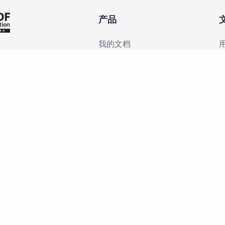
产品
我的文档
议
隐私政策
Cookies 政策
许可协议
会员服务协议
简
24 LightPDF 保留所有权利。
粤ICP备14077691号
粤公网安备 44