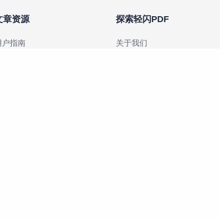
文章资源
探索轻闪PDF
用户指南
关于我们
产品资讯
联系我们
效率资源
体中文
030502009163号