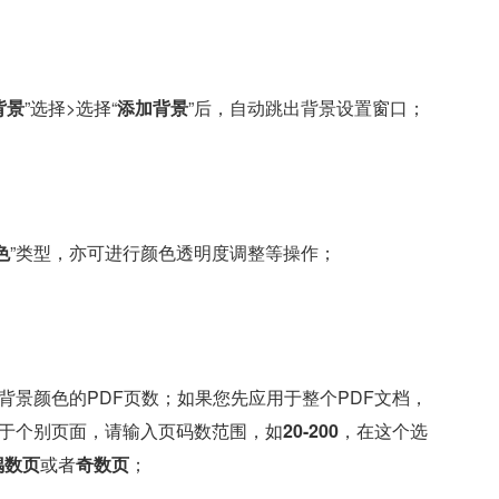
背景
”选择>选择“
添加背景
”后，自动跳出背景设置窗口；
色
”类型，亦可进行颜色透明度调整等操作；
加背景颜色的PDF页数；如果您先应用于整个PDF文档，
用于个别页面，请输入页码数范围，如
20-200
，在这个选
偶数页
或者
奇数页
；