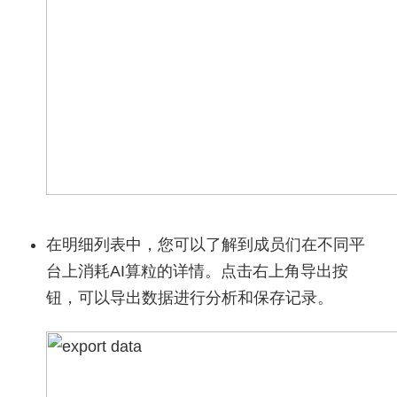
在明细列表中，您可以了解到成员们在不同平
台上消耗AI算粒的详情。点击右上角导出按
钮，可以导出数据进行分析和保存记录。