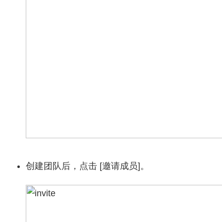
创建团队后，点击 [邀请成员]。