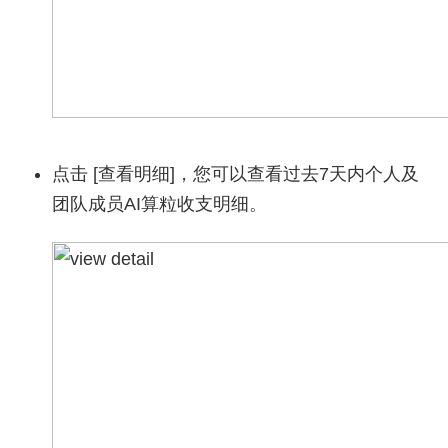
点击 [查看明细]，您可以查看过去7天内个人及
团队成员AI算粒收支明细。