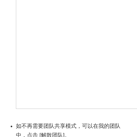
如不再需要团队共享模式，可以在我的团队
中，点击 [解散团队]。