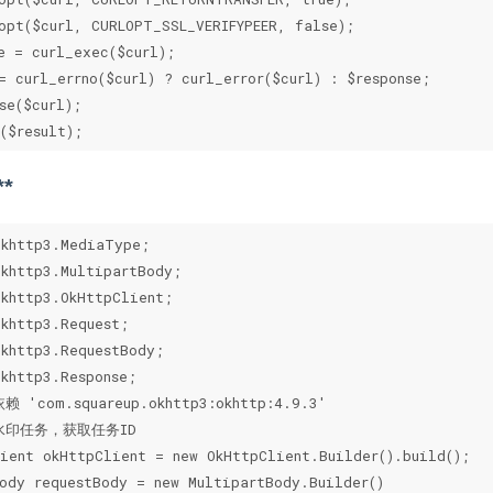
opt($curl, CURLOPT_SSL_VERIFYPEER, false);

e = curl_exec($curl);

= curl_errno($curl) ? curl_error($curl) : $response;

se($curl);

($result);
**
khttp3.MediaType;

khttp3.MultipartBody;

khttp3.OkHttpClient;

khttp3.Request;

khttp3.RequestBody;

khttp3.Response;

 'com.squareup.okhttp3:okhttp:4.9.3'

水印任务，获取任务ID

ient okHttpClient = new OkHttpClient.Builder().build();

ody requestBody = new MultipartBody.Builder()
