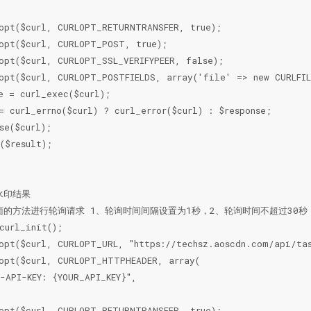
opt($curl, CURLOPT_RETURNTRANSFER, true);

opt($curl, CURLOPT_POST, true);

opt($curl, CURLOPT_SSL_VERIFYPEER, false);

opt($curl, CURLOPT_POSTFIELDS, array('file' => new CURLFILE
e = curl_exec($curl);

= curl_errno($curl) ? curl_error($curl) : $response;

se($curl);

($result);

水印结果

面的方法进行轮询请求 1、轮询时间间隔设置为1秒，2、轮询时间不超过30秒

curl_init();

opt($curl, CURLOPT_URL, "https://techsz.aoscdn.com/api/tas
opt($curl, CURLOPT_HTTPHEADER, array(

-API-KEY: {YOUR_API_KEY}",

opt($curl, CURLOPT_RETURNTRANSFER, true);
