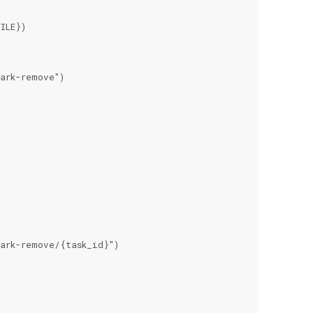
LE})

ark-remove")

ark-remove/{task_id}")
