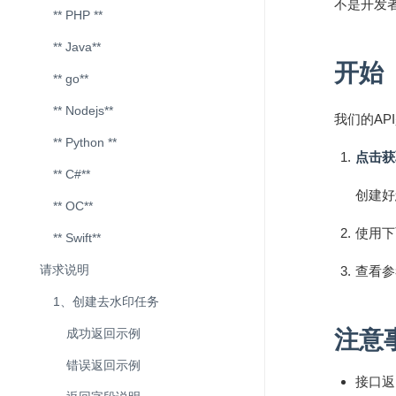
不是开发
** PHP **
** Java**
开始
** go**
** Nodejs**
我们的AP
** Python **
点击获取
** C#**
创建好
** OC**
使用下
** Swift**
请求说明
查看参
1、创建去水印任务
成功返回示例
注意
错误返回示例
接口返