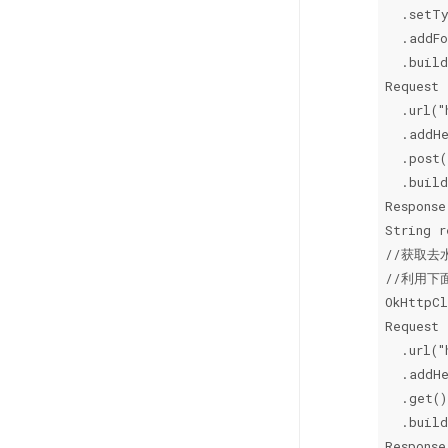
  .setTy
  .addFo
  .build
Request 
  .url("
  .addHe
  .post(
  .build
Response
String r
//获取去
//利用下
OkHttpCl
Request 
  .url("
  .addHe
  .get()

  .build
Response