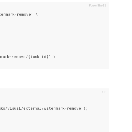
ermark-remove' \

mark-remove/{task_id}' \

ks/visual/external/watermark-remove');
