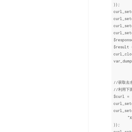
));

curl_set
curl_set
curl_set
curl_set
$respons
$result 
curl_clo
var_dump
//获取去
//利用下
$curl = 
curl_set
curl_set
      "X
));

curl_set