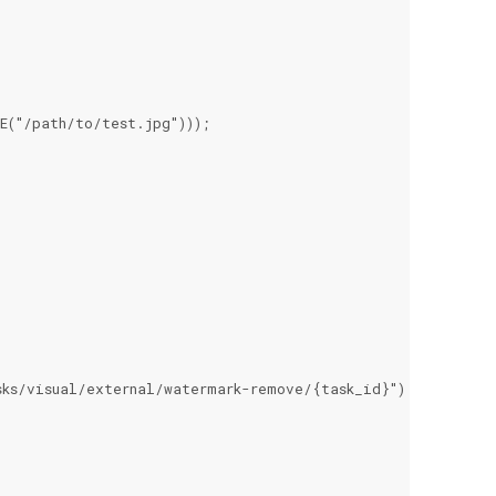
("/path/to/test.jpg")));

ks/visual/external/watermark-remove/{task_id}");
