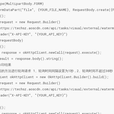
pe(MultipartBody.FORM)

rmDataPart("file", {YOUR_FILE_NAME}, RequestBody.create({FI
();

request = new Request.Builder()

https://techsz.aoscdn.com/api/tasks/visual/external/waterm
ader("X-API-KEY", "{YOUR_API_KEY}")

requestBody)

();

 response = okHttpClient.newCall(request).execute();

esult = response.body().string();

水印结果

面的方法进行轮询请求 1、轮询时间间隔设置为1秒，2、轮询时间不超过30秒

ient okHttpClient = new OkHttpClient.Builder().build();

request = new Request.Builder()

https://techsz.aoscdn.com/api/tasks/visual/external/waterm
ader("X-API-KEY", "{YOUR_API_KEY}")

();

 response = okHttpClient.newCall(request).execute();
