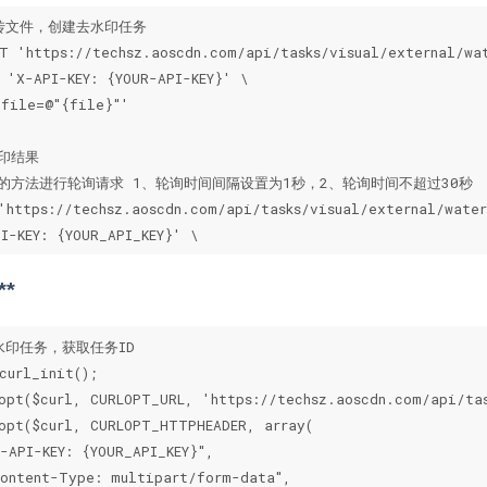
传文件，创建去水印任务

T 'https://techsz.aoscdn.com/api/tasks/visual/external/wat
 'X-API-KEY: {YOUR-API-KEY}' \

file=@"{file}"'

印结果

的方法进行轮询请求 1、轮询时间间隔设置为1秒，2、轮询时间不超过30秒

'https://techsz.aoscdn.com/api/tasks/visual/external/water
I-KEY: {YOUR_API_KEY}' \
**
水印任务，获取任务ID

curl_init();

opt($curl, CURLOPT_URL, 'https://techsz.aoscdn.com/api/tas
opt($curl, CURLOPT_HTTPHEADER, array(

-API-KEY: {YOUR_API_KEY}",

ontent-Type: multipart/form-data",
