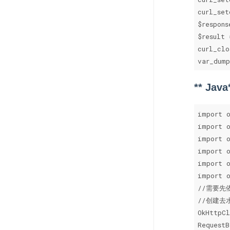
curl_set
$respons
$result 
curl_clo
var_dump
** Java
import o
import o
import o
import o
import o
import o
//需要先依赖
//创建去
OkHttpCl
RequestB